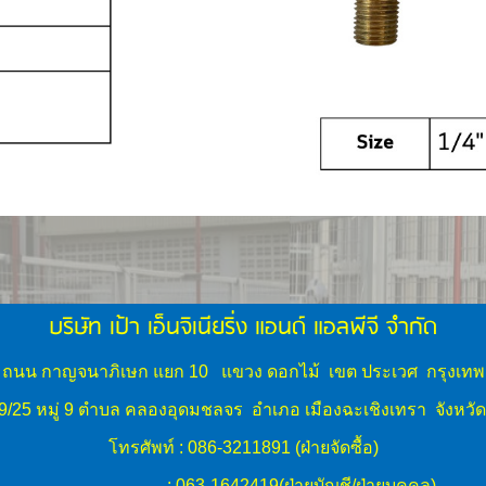
บริษัท เป้า เอ็นจิเนียริ่ง แอนด์ แอลพีจี จำกัด
 186 ถนน กาญจนาภิเษก แยก 10 แขวง ดอกไม้ เขต ประเวศ กรุงเ
/25 หมู่ 9 ตำบล คลองอุดมชลจร อำเภอ เมืองฉะเชิงเทรา จังหวั
โทรศัพท์ : 086-3211891 (ฝ่ายจัดซื้อ)
: 063-1642419(ฝ่ายบัญชี/ฝ่ายบุคคล)